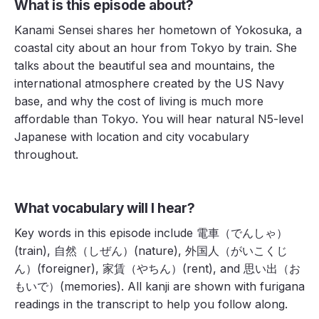
What is this episode about?
Kanami Sensei shares her hometown of Yokosuka, a
coastal city about an hour from Tokyo by train. She
talks about the beautiful sea and mountains, the
international atmosphere created by the US Navy
base, and why the cost of living is much more
affordable than Tokyo. You will hear natural N5-level
Japanese with location and city vocabulary
throughout.
What vocabulary will I hear?
Key words in this episode include 電車（でんしゃ）
(train), 自然（しぜん）(nature), 外国人（がいこくじ
ん）(foreigner), 家賃（やちん）(rent), and 思い出（お
もいで）(memories). All kanji are shown with furigana
readings in the transcript to help you follow along.