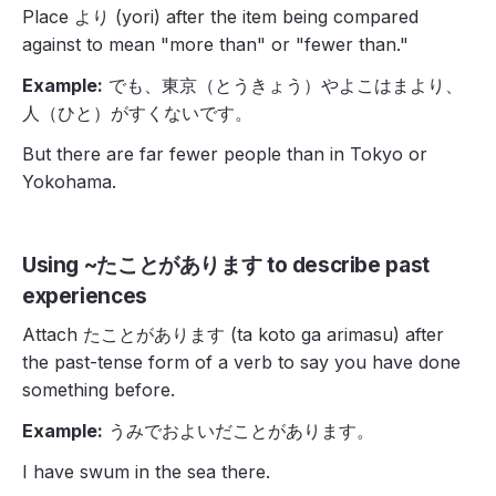
Place より (yori) after the item being compared
against to mean "more than" or "fewer than."
Example:
でも、東京（とうきょう）やよこはまより、
人（ひと）がすくないです。
But there are far fewer people than in Tokyo or
Yokohama.
Using ~たことがあります to describe past
experiences
Attach たことがあります (ta koto ga arimasu) after
the past-tense form of a verb to say you have done
something before.
Example:
うみでおよいだことがあります。
I have swum in the sea there.