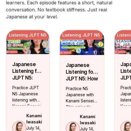
learners. Each episode features a short, natural
conversation. No textbook stiffness. Just real
Japanese at your level.
Listening JLPT N5
Listening JLPT N5
Listen
Japanese
Jap
Japanese
Listening for
List
Listening for
JLPT N5:
JLPT
JLPT N5: How
Riding the
Wha
Japanese
Practice JLPT
Pract
Practice N5
Train in
Hap
Watch the
N5 Japanese
Japa
Japanese with
Japan
Duri
FIFA 2026
listening with
listen
Kanami Sensei.
Tsu
World Cup
Kanami Sensei.
Kanam
This episode
Jap
Learn train
This
covers the FIFA
Kanami
Kanami
Rain
vocabulary,
epis
2026 World Cup
Iwasaki
Iwasaki
rush hour, IC
Sea
tsuyu
fan culture, the
July 14,
July 14,
cards, and train
Japan