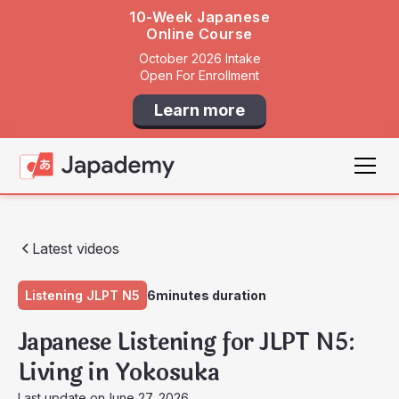
10-Week Japanese
Online Course
October 2026 Intake
Open For Enrollment
Learn more
Latest videos
Listening JLPT N5
6
minutes duration
Japanese Listening for JLPT N5:
Living in Yokosuka
Last update on
June 27, 2026